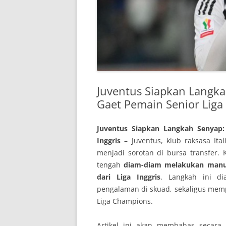
Juventus Siapkan Langka
Gaet Pemain Senior Liga 
Juventus Siapkan Langkah Senyap:
Inggris –
Juventus, klub raksasa It
menjadi sorotan di bursa transfer.
tengah
diam-diam melakukan man
dari Liga Inggris
. Langkah ini d
pengalaman di skuad, sekaligus memp
Liga Champions.
Artikel ini akan membahas secara 