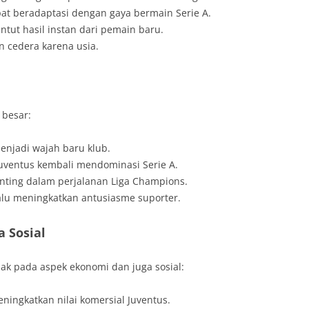
at beradaptasi dengan gaya bermain Serie A.
tut hasil instan dari pemain baru.
n cedera karena usia.
 besar:
enjadi wajah baru klub.
ventus kembali mendominasi Serie A.
nting dalam perjalanan Liga Champions.
alu meningkatkan antusiasme suporter.
 Sosial
ak pada aspek ekonomi dan juga sosial:
ingkatkan nilai komersial Juventus.