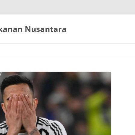
akanan Nusantara
Langsung
ke
isi