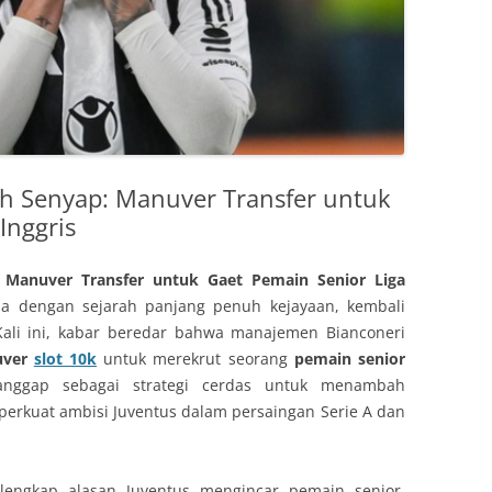
h Senyap: Manuver Transfer untuk
Inggris
 Manuver Transfer untuk Gaet Pemain Senior Liga
alia dengan sejarah panjang penuh kejayaan, kembali
 Kali ini, kabar beredar bahwa manajemen Bianconeri
uver
slot 10k
untuk merekrut seorang
pemain senior
ianggap sebagai strategi cerdas untuk menambah
erkuat ambisi Juventus dalam persaingan Serie A dan
lengkap alasan Juventus mengincar pemain senior,