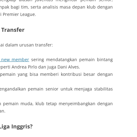
mpak bagi tim, serta analisis masa depan klub dengan
 Premier League.
 Transfer
hai dalam urusan transfer:
 new member
sering mendatangkan pemain bintang
perti Andrea Pirlo dan juga Dani Alves.
pemain yang bisa memberi kontribusi besar dengan
ngandalkan pemain senior untuk menjaga stabilitas
n pemain muda, klub tetap menyeimbangkan dengan
an.
ga Inggris?