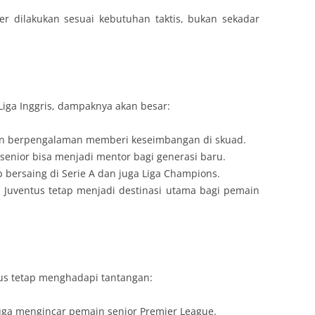
er dilakukan sesuai kebutuhan taktis, bukan sekadar
Liga Inggris, dampaknya akan besar:
n berpengalaman memberi keseimbangan di skuad.
enior bisa menjadi mentor bagi generasi baru.
p bersaing di Serie A dan juga Liga Champions.
uventus tetap menjadi destinasi utama bagi pemain
i
ntus tetap menghadapi tantangan:
uga mengincar pemain senior Premier League.