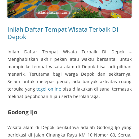
Inilah Daftar Tempat Wisata Terbaik Di
Depok
Inilah Daftar Tempat Wisata Terbaik Di Depok –
Menghabiskan akhir pekan atau waktu bersantai untuk
mampir ke tempat wisata alam di Depok bisa jadi pilihan
menarik. Terutama bagi warga Depok dan sekitarnya.
Selain untuk melepas penat, ada banyak aktivitas ruang
terbuka yang
togel online
bisa dilakukan di sana, termasuk
melihat pepohonan hijau serta berolahraga.
Godong Ijo
Wisata alam di Depok berikutnya adalah Godong Ijo yang
berlokasi di Jalan Cinangka Raya KM 10 Nomor 60, Serua,