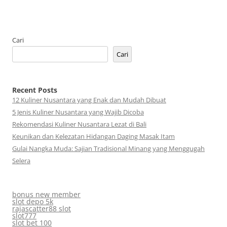
Cari
Cari
Recent Posts
12 Kuliner Nusantara yang Enak dan Mudah Dibuat
5 Jenis Kuliner Nusantara yang Wajib Dicoba
Rekomendasi Kuliner Nusantara Lezat di Bali
Keunikan dan Kelezatan Hidangan Daging Masak Itam
Gulai Nangka Muda: Sajian Tradisional Minang yang Menggugah
Selera
bonus new member
slot depo 5k
rajascatter88 slot
slot777
slot bet 100