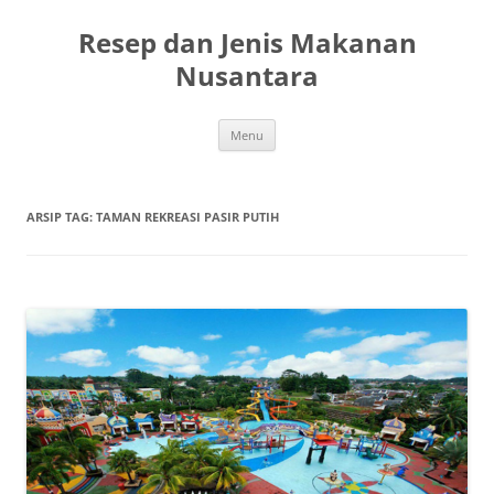
Resep dan Jenis Makanan
Nusantara
Langsung
Menu
ke
isi
ARSIP TAG:
TAMAN REKREASI PASIR PUTIH