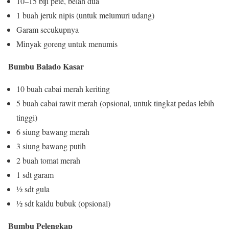
10–15 biji pete, belah dua
1 buah jeruk nipis (untuk melumuri udang)
Garam secukupnya
Minyak goreng untuk menumis
Bumbu Balado Kasar
10 buah cabai merah keriting
5 buah cabai rawit merah (opsional, untuk tingkat pedas lebih
tinggi)
6 siung bawang merah
3 siung bawang putih
2 buah tomat merah
1 sdt garam
½ sdt gula
½ sdt kaldu bubuk (opsional)
Bumbu Pelengkap