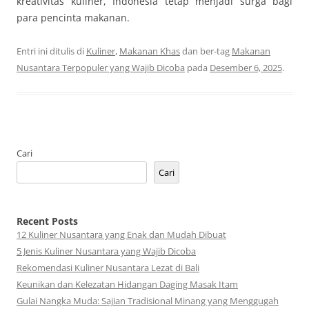
kreativitas kuliner, Indonesia tetap menjadi surga bagi
para pencinta makanan.
Entri ini ditulis di
Kuliner
,
Makanan Khas
dan ber-tag
Makanan
Nusantara Terpopuler yang Wajib Dicoba
pada
Desember 6, 2025
.
Cari
Cari
Recent Posts
12 Kuliner Nusantara yang Enak dan Mudah Dibuat
5 Jenis Kuliner Nusantara yang Wajib Dicoba
Rekomendasi Kuliner Nusantara Lezat di Bali
Keunikan dan Kelezatan Hidangan Daging Masak Itam
Gulai Nangka Muda: Sajian Tradisional Minang yang Menggugah