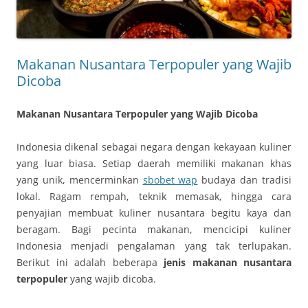
Makanan Nusantara Terpopuler yang Wajib
Dicoba
Makanan Nusantara Terpopuler yang Wajib Dicoba
Indonesia dikenal sebagai negara dengan kekayaan kuliner
yang luar biasa. Setiap daerah memiliki makanan khas
yang unik, mencerminkan
sbobet wap
budaya dan tradisi
lokal. Ragam rempah, teknik memasak, hingga cara
penyajian membuat kuliner nusantara begitu kaya dan
beragam. Bagi pecinta makanan, mencicipi kuliner
Indonesia menjadi pengalaman yang tak terlupakan.
Berikut ini adalah beberapa
jenis makanan nusantara
terpopuler
yang wajib dicoba.